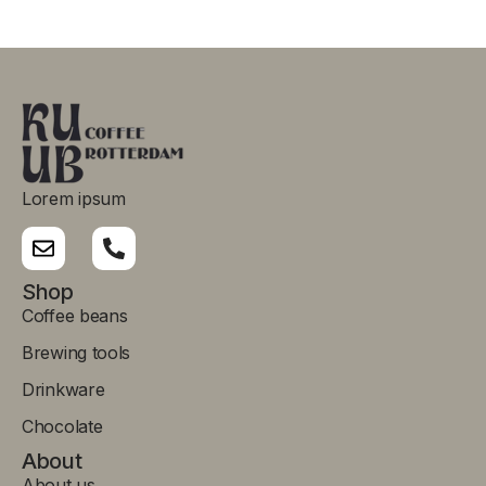
Lorem ipsum
Shop
Coffee beans
Brewing tools
Drinkware
Chocolate
About
About us