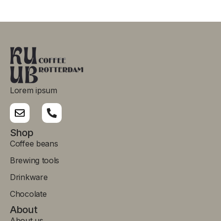
Lorem ipsum
Shop
Coffee beans
Brewing tools
Drinkware
Chocolate
About
About us