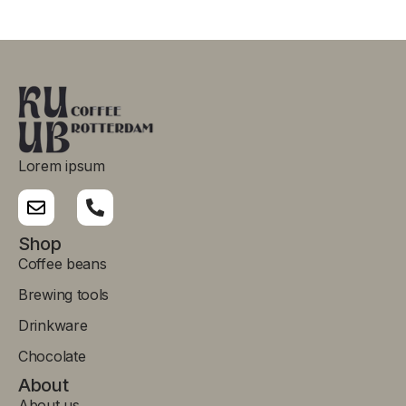
Lorem ipsum
Shop
Coffee beans
Brewing tools
Drinkware
Chocolate
About
About us