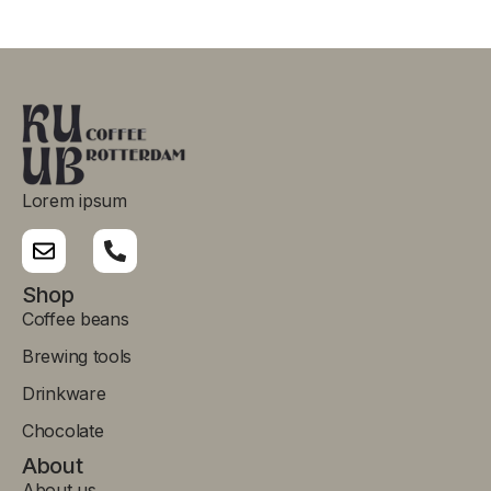
Lorem ipsum
Shop
Coffee beans
Brewing tools
Drinkware
Chocolate
About
About us